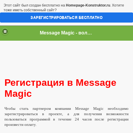
Этот сайт был создан бесплатно на
Homepage-Konstruktor.ru
. Хотите
тоже иметь собственный сайт?
ЗАРЕГИСТРИРОВАТЬСЯ БЕСПЛАТНО
Message Magic - волшебные деньги
Регистрация в Message
Magic
Чтобы стать партнером компании Message Magic необходимо
зарегистрироваться в проекте, а для получения возможности
пользоваться программой в течение 24 часов после регистрации
произвести оплату.