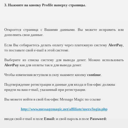
3. Нажмите на кнопку
Profile
наверху страницы.
Откроется страница с Вашими данными. Вы можете исправить или
дополнить свои данные.
Если Вы собираетесь делать оплату через платежную систему
AlertPay
,
то поставьте свой e-mail в этой системе.
Выберите из списка систему для вывода денег. Можно использовать
AlertPay
как для оплаты так и для вывода денег.
Чтобы изменения вступили в силу нажмите кнопку
continue
.
Подтверждение регистрации и данные для входа в бэк-офис должны
придти на ваш e-mail, указанный при регистрации.
Вы можете войти в свой бэк-офис Message Magic по ссылке
http://www.messagemagic.net/affiliate/users/login.php
вводя свой e-mail в поле
Email:
и свой пароль в поле
Password: