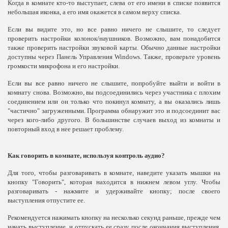
Когда в комнате кто-то выступает, слева от его имени в списке появится
небольшая иконка, а его имя окажется в самом верху списка.
Если вы видите это, но все равно ничего не слышите, то следует
проверить настройки колонок/наушников. Возможно, вам понадобится
также проверить настройки звуковой карты. Обычно данные настройки
доступны через Панель Управления Windows. Также, проверьте уровень
громкости микрофона и его настройки.
Если вы все равно ничего не слышите, попробуйте выйти и войти в
комнату снова. Возможно, вы подсоединились через участника с плохим
соединением или он только что покинул комнату, а вы оказались лишь
"частично" загруженными. Программа обнаружит это и подсоединит вас
через кого-либо другого. В большинстве случаев выход из комнаты и
повторный вход в нее решает проблему.
Как говорить в комнате, используя контроль аудио?
Для того, чтобы разговаривать в комнате, наведите указать мышки на
кнопку "Говорить", которая находится в нижнем левом углу. Чтобы
разговаривать - нажмите и удерживайте кнопку; после своего
выступления отпустите ее.
Рекомендуется нажимать кнопку на несколько секунд раньше, прежде чем
начать выступление, и отпускать ее сразу после окончания выступления.