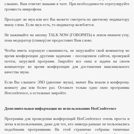
слышно. Вам ответят знаками в чате. При необходимости отрегулируйте
громкость микрофона.
Проходит ли звук или нет Вы можете смотреть по цветному индикатору
внизу слева. Если звук есть, то индикатор колеблется.
Не нажимайте на кнопку TALK NOW (ГОВОРИТЬ) в левом нижнем углу,
пока модератор (спикер) не предоставит Вам слово.
Чтобы иметь хорошую слышимость, не загружайте свой компьютер во
время конференции другими задачами - посещением сайтов, проверкой
почты, загрузкой программ. Закройте все окна и задачи на своем
компьютере во время конференции для достижения максимального
качества звука.
Если Вы слышите ЭХО (двоение звука), значит Вы вошли в конференц-
комнату два или более раз. Оставьте только одно окно программы
Hotconference, а остальные закройте.
Дополнительная информация по использованию HotConference
Программа для проведения конференций HotConference очень проста и
легка в использовании, даже для тех, кто никогда раньше не пользовались
подобными программами. На этой страничке собраны типичные