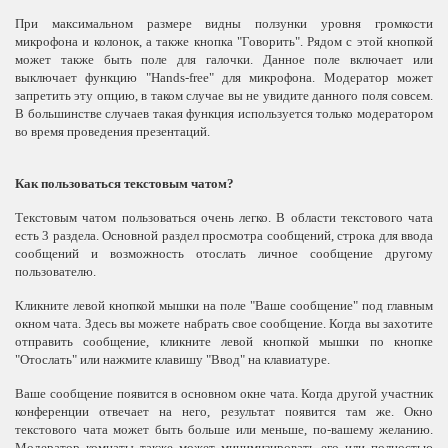
При максимальном размере видны ползунки уровня громкости
микрофона и колонок, а также кнопка "Говорить". Рядом с этой кнопкой
может также быть поле для галочки. Данное поле включает или
выключает функцию "Hands-free" для микрофона. Модератор может
запретить эту опцию, в таком случае вы не увидите данного поля совсем.
В большинстве случаев такая функция используется только модератором
во время проведения презентаций.
Как пользоваться текстовым чатом?
Текстовым чатом пользоваться очень легко. В области текстового чата
есть 3 раздела. Основной раздел просмотра сообщений, строка для ввода
сообщений и возможность отослать личное сообщение другому
пользователю.
Кликните левой кнопкой мышки на поле "Ваше сообщение" под главным
окном чата. Здесь вы можете набрать свое сообщение. Когда вы захотите
отправить сообщение, кликните левой кнопкой мышки по кнопке
"Отослать" или нажмите клавишу "Ввод" на клавиатуре.
Ваше сообщение появится в основном окне чата. Когда другой участник
конференции отвечает на него, результат появится там же. Окно
текстового чата может быть больше или меньше, по-вашему желанию.
Модератор комнаты также может минимизировать его или полностью