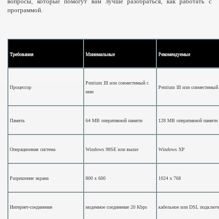
вопросы, которые помогут вам лучше разобраться, как работать с
программой.
Требования
Минимальные
Рекомендуемые
Pentium III или совместимый с
Процессор
Pentium III или совместимый
ним
Память
64 MB оперативной памяти
128 MB оперативной памяти
Операционная система
Windows 98SE или выше
Windows XP
Разрешение экрана
800 x 600
1024 x 768
Интернет-соединение
модемное соединение 20 Kbps
кабельное или DSL подключ