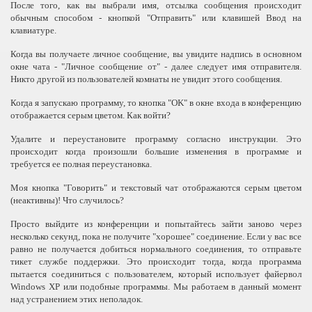
После того, как вы выбрали имя, отсылка сообщения происходит
обычным способом - кнопкой "Отправить" или клавишей Ввод на
клавиатуре.
Когда вы получаете личное сообщение, вы увидите надпись в основном
окне чата - "Личное сообщение от" - далее следует имя отправителя.
Никто другой из пользователей комнаты не увидит этого сообщения.
Когда я запускаю программу, то кнопка "OK" в окне входа в конференцию
отображается серым цветом. Как войти?
Удалите и переустановите программу согласно инструкции. Это
происходит когда произошли большие изменения в программе и
требуется ее полная переустановка.
Моя кнопка "Говорить" и текстовый чат отображаются серым цветом
(неактивны)! Что случилось?
Просто выйдите из конференции и попытайтесь зайти заново через
несколько секунд, пока не получите "хорошее" соединение. Если у вас все
равно не получается добиться нормального соединения, то отправьте
тикет службе поддержки. Это происходит тогда, когда программа
пытается соединиться с пользователем, который использует файервол
Windows XP или подобные программы. Мы работаем в данный момент
над устранением этих неполадок.